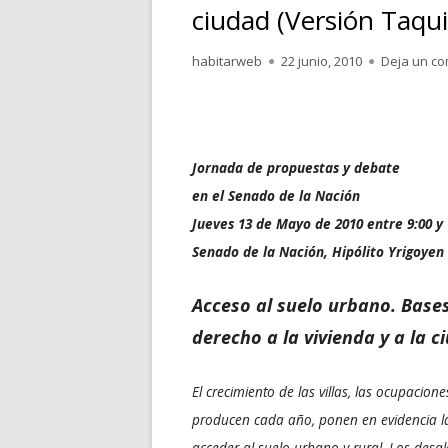
ciudad (Versión Taqui
Autor
Publicado
habitarweb
22 junio, 2010
Deja un co
el
Jornada de propuestas y debate
en el Senado de la Nación
Jueves 13 de Mayo de 2010 entre 9:00 y 
Senado de la Nación, Hipólito Yrigoyen
Acceso al suelo urbano. Base
derecho a la vivienda y a la c
El crecimiento de las villas, las ocupacio
producen cada año, ponen en evidencia la
acceder al suelo urbano y rural. Los desal