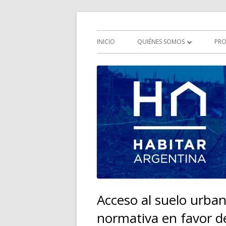
Saltar
Iniciativa multisectorial por el derecho a la 
HABITAR Argentina
al
Menú
INICIO
QUIÉNES SOMOS
PRO
contenido
principal
QUÉ ES HABITAR ARGENTINA
HISTORIA
OBJETIVOS
COMISIONES
Acceso al suelo urba
normativa en favor del