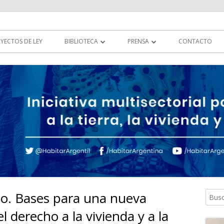
tierra, la vivienda y al hábitat
YECTOS DE LEY
BIBLIOTECA
PRENSA
CONTACTO
DOCUMENTOS
HABITAR EN LOS MEDIOS
LEGISLACIÓN
MULTIMEDIA
COMUNICADOS
no. Bases para una nueva
Busca
Ba
 derecho a la vivienda y a la
lat