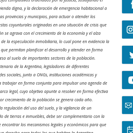
vienda digna, y la declaración de emergencia habitacional a
as provincias y municipios, para actuar o atender los
uestas coyunturales originadas en una situación de crisis que
ón se agrava con el crecimiento de la economía y el alza
 de la especulación inmobiliaria, lo cual pone en evidencia la
 que permitan planificar el desarrollo y atender en forma
eso al suelo de importantes sectores de la población.
tenario de la Argentina, legisladores de diferentes
edes sociales, junto a ONGs, instituciones académicas y
 trabajar en forma conjunta para impulsar una agenda de
co legal, cuyo objetivo apunte a resolver en forma efectiva
por crecimiento de la población se genera cada año.
 regulación del uso del suelo, y la vigilancia de un
 de tierras e inmuebles, debe ser complementario con la
one encontrar los mecanismos legales y económicos para que
 un derecho para todos los que habitan la Argentina.