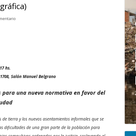
gráfica)
pri
para Acceso al suelo urbano. Bases para una nueva normativa en f
mentario
17 hs.
 1708, Salón Manuel Belgrano
s para una nueva normativa en favor del
iudad
nes de tierra y los nuevos asentamientos informales que se
s dificultades de una gran parte de la población para
ojos compulsivos ordenados por la justicia, soslayando el