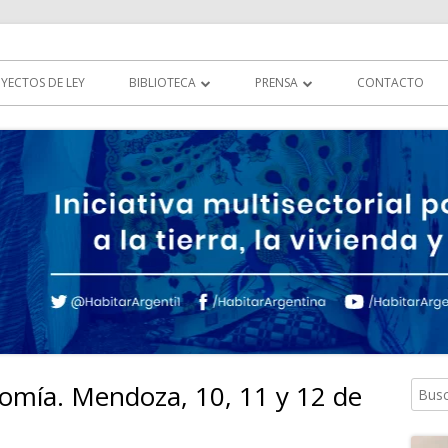
tierra, la vivienda y al hábitat
YECTOS DE LEY
BIBLIOTECA
PRENSA
CONTACTO
DOCUMENTOS
HABITAR EN LOS MEDIOS
LEGISLACIÓN
MULTIMEDIA
COMUNICADOS
omía. Mendoza, 10, 11 y 12 de
Busca
Ba
lat