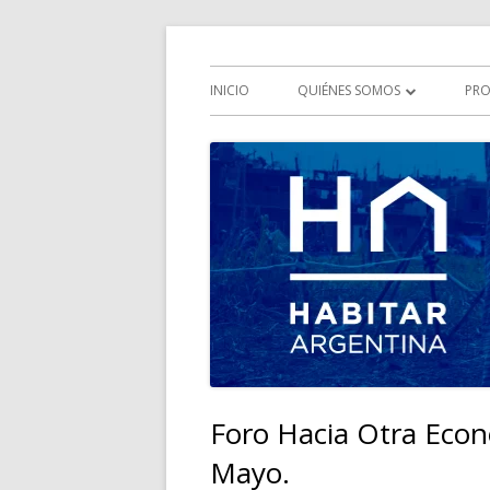
Saltar
Iniciativa multisectorial por el derecho a la 
HABITAR Argentina
al
Menú
INICIO
QUIÉNES SOMOS
PRO
contenido
principal
QUÉ ES HABITAR ARGENTINA
HISTORIA
OBJETIVOS
COMISIONES
Foro Hacia Otra Econ
Mayo.