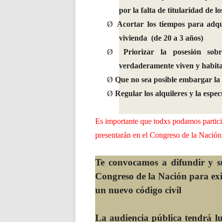
por la falta de titularidad de l
Ø
Acortar los tiempos para adqu
vivienda (de 20 a 3 años)
Ø
Priorizar la posesión sob
verdaderamente viven y habita
Ø
Que no sea posible embargar la
Ø
Regular los alquileres y la espe
Es importante que todxs podamos partici
presentarán en el Congreso de la Nación
Te convocamos a difundir y 
Congreso de la Nación para exi
un nuevo código civil
La audiencia pública tendrá lu