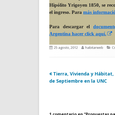
Hipólito Yrigoyen 1850, se reco
el ingreso. Para
más informació
Para descargar el
document
A
Argentina hacer click aquí.
e
Publicado
Autor
C
25 agosto, 2012
habitarweb
Có
v
el
n
Artículo
Tierra, Vivienda y Hábitat,
Navegación
anterior
de Septiembre en la UNC
de
entradas
1 comentario en “
Propuestas pa