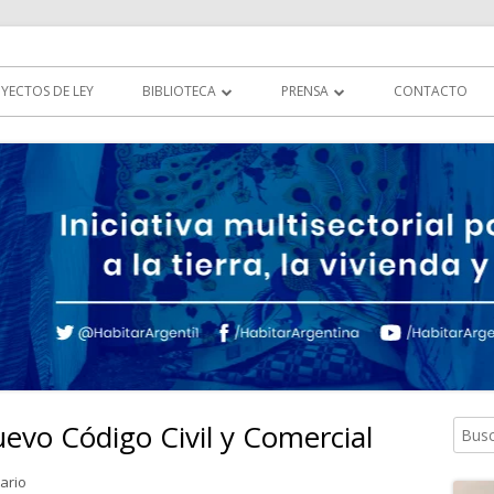
tierra, la vivienda y al hábitat
YECTOS DE LEY
BIBLIOTECA
PRENSA
CONTACTO
DOCUMENTOS
HABITAR EN LOS MEDIOS
LEGISLACIÓN
MULTIMEDIA
COMUNICADOS
evo Código Civil y Comercial
Busca
Ba
lat
en Propuestas para el nuevo Código Civil y Comercial
ario