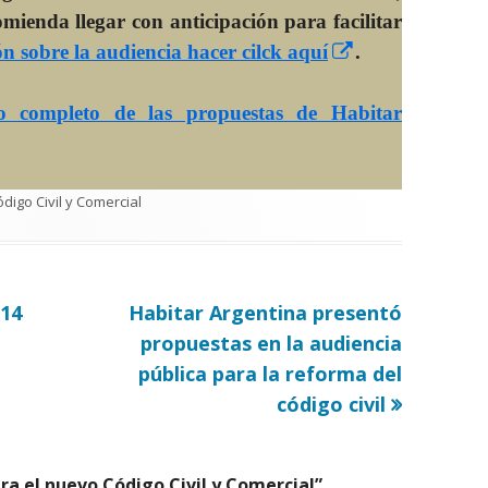
mienda llegar con anticipación para facilitar
Abrir
n sobre la audiencia hacer cilck aquí
.
en
una
o completo de las propuestas de Habitar
ventana
brir
nueva
n
una
ategorías
digo Civil y Comercial
entana
ueva
Artículo
 14
Habitar Argentina presentó
siguiente
propuestas en la audiencia
pública para la reforma del
código civil
ra el nuevo Código Civil y Comercial
”