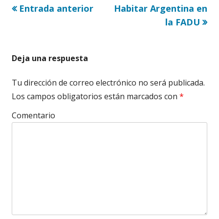
Artículo
Artículo
Entrada anterior
Habitar Argentina en
Navegación
anterior
siguiente
la FADU
de
entradas
Deja una respuesta
Tu dirección de correo electrónico no será publicada.
Los campos obligatorios están marcados con
*
Comentario