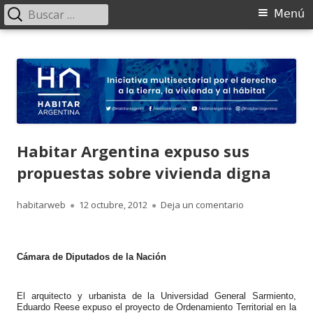
Buscar:
Menú
Menú
principal
Saltar
HABITAR Argentina
Iniciativa multisectorial por el derecho a la tierra, la vivienda y al
al
hábitat
contenido
Habitar Argentina expuso sus
propuestas sobre vivienda digna
Autor
Publicado
para Habitar Ar
habitarweb
12 octubre, 2012
Deja un comentario
el
Cámara de Diputados de la Nación
El arquitecto y urbanista de la Universidad General Sarmiento,
Eduardo Reese expuso el proyecto de Ordenamiento Territorial en la