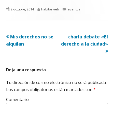
Publicado
Autor
Categorías
2 octubre, 2014
habitarweb
eventos
el
Artículo
Artículo
Mis derechos no se
charla debate «El
Navegación
anterior
siguiente
alquilan
derecho a la ciudad»
de
entradas
Deja una respuesta
Tu dirección de correo electrónico no será publicada.
Los campos obligatorios están marcados con
*
Comentario