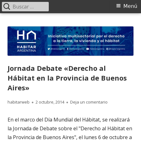
Buscar:
Menú
Menú
principal
Saltar
HABITAR Argentina
Iniciativa multisectorial por el derecho a la tierra, la vivienda y al
al
hábitat
contenido
Jornada Debate «Derecho al
Hábitat en la Provincia de Buenos
Aires»
Autor
Publicado
para Jornada Deba
habitarweb
2 octubre, 2014
Deja un comentario
el
En el marco del Día Mundial del Hábitat, se realizará
la Jornada de Debate sobre el "Derecho al Hábitat en
la Provincia de Buenos Aires", el lunes 6 de octubre a