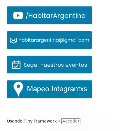
Contenido
Usando
Tiny Framework
•
Acceder
del