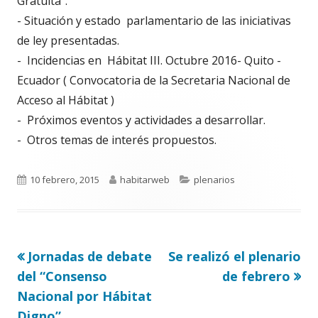
Gratuita".
- Situación y estado parlamentario de las iniciativas
de ley presentadas.
- Incidencias en Hábitat III. Octubre 2016- Quito -
Ecuador ( Convocatoria de la Secretaria Nacional de
Acceso al Hábitat )
- Próximos eventos y actividades a desarrollar.
- Otros temas de interés propuestos.
Publicado
Autor
Categorías
10 febrero, 2015
habitarweb
plenarios
el
Artículo
Artículo
Jornadas de debate
Se realizó el plenario
Navegación
anterior
siguiente
del “Consenso
de febrero
de
Nacional por Hábitat
Digno”