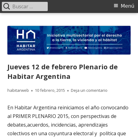
Buscar:
Menú
Menú
principal
Saltar
HABITAR Argentina
Iniciativa multisectorial por el derecho a la tierra, la vivienda y al
al
hábitat
contenido
Jueves 12 de febrero Plenario de
Habitar Argentina
Autor
Publicado
para Jueves 12 d
habitarweb
10 febrero, 2015
Deja un comentario
el
En Habitar Argentina reiniciamos el año convocando
al PRIMER PLENARIO 2015, con perspectivas de
debates,acuerdos, incidencias, aprendizajes
colectivos en una coyuntura electoral y política que