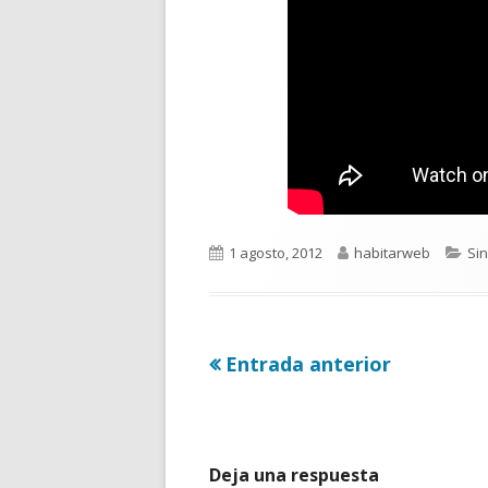
Publicado
Autor
Cat
1 agosto, 2012
habitarweb
Sin
el
Artículo
Entrada anterior
Navegación
anterior
de
entradas
Deja una respuesta