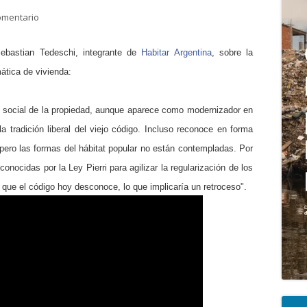
para Entrevista al Dr Sebastián Tedeschi sobre la reforma al Códi
omentario
pri
Sebastian Tedeschi, integrante de
Habitar Argentina
, sobre la
mática de vivienda:
n social de la propiedad, aunque aparece como moder
nizador en
 tradición liberal del viejo código. Incluso reconoce en forma
s pero las formas del hábitat popular no están contempladas. Por
onocidas por la Ley Pierri para agilizar la regularización de los
que el código hoy desconoce, lo que implicaría un retroceso".