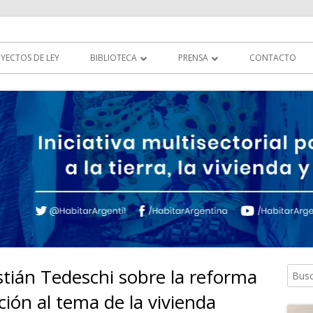
tierra, la vivienda y al hábitat
YECTOS DE LEY
BIBLIOTECA
PRENSA
CONTACTO
DOCUMENTOS
HABITAR EN LOS MEDIOS
LEGISLACIÓN
MULTIMEDIA
COMUNICADOS
stián Tedeschi sobre la reforma
Busca
Ba
ación al tema de la vivienda
lat