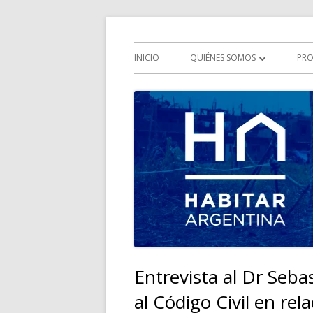
Saltar
Iniciativa multisectorial por el derecho a la 
HABITAR Argentina
al
Menú
INICIO
QUIÉNES SOMOS
PRO
contenido
principal
QUÉ ES HABITAR ARGENTINA
HISTORIA
OBJETIVOS
COMISIONES
Entrevista al Dr Seba
al Código Civil en rel