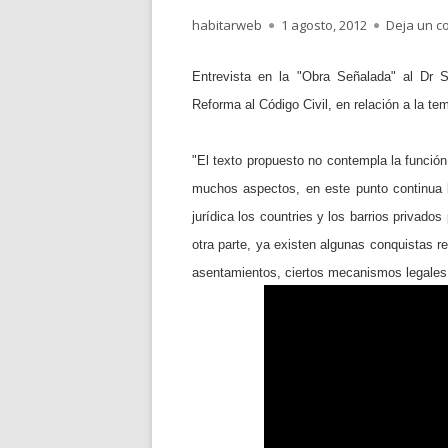
Autor
Publicado
habitarweb
1 agosto, 2012
Deja un c
el
Entrevista en la "Obra Señalada" al Dr 
Reforma al Código Civil, en relación a la te
"El texto propuesto no contempla la funció
muchos aspectos, en este punto continua la
jurídica los countries y los barrios privado
otra parte, ya existen algunas conquistas rec
asentamientos, ciertos mecanismos legales 