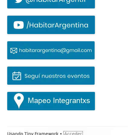
Contenido
Usando
Tiny Framework
•
Acceder