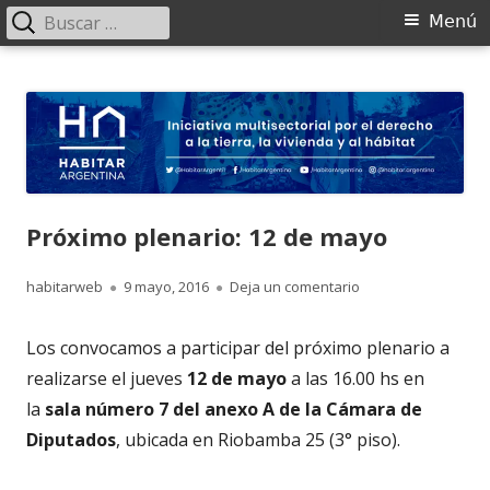
Buscar:
Menú
Menú
principal
Saltar
HABITAR Argentina
Iniciativa multisectorial por el derecho a la tierra, la vivienda y al
al
hábitat
contenido
Próximo plenario: 12 de mayo
Autor
Publicado
para Próximo plena
habitarweb
9 mayo, 2016
Deja un comentario
el
Los convocamos a participar del próximo plenario a
realizarse el jueves
12 de mayo
a las 16.00 hs en
la
sala número 7 del anexo A de la Cámara de
Diputados
, ubicada en Riobamba 25 (3° piso).