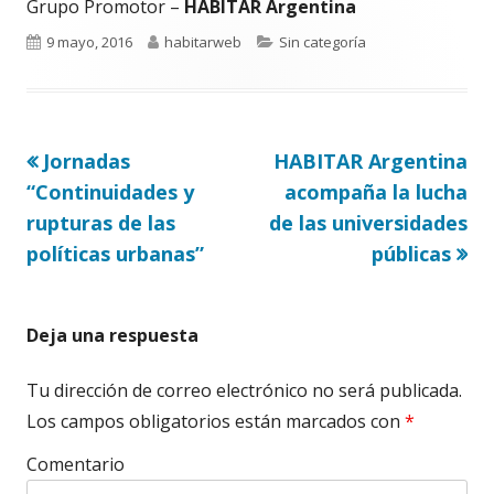
Grupo Promotor –
HABITAR Argentina
Publicado
Autor
Categorías
9 mayo, 2016
habitarweb
Sin categoría
el
Artículo
Artículo
Jornadas
HABITAR Argentina
Navegación
anterior
siguiente
“Continuidades y
acompaña la lucha
de
rupturas de las
de las universidades
políticas urbanas”
públicas
entradas
Deja una respuesta
Tu dirección de correo electrónico no será publicada.
Los campos obligatorios están marcados con
*
Comentario