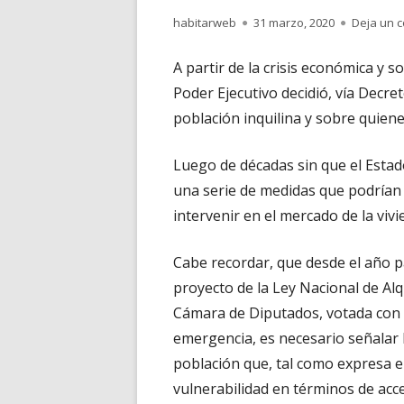
Autor
Publicado
habitarweb
31 marzo, 2020
Deja un 
el
A partir de la crisis económica y s
Poder Ejecutivo decidió, vía Decre
población inquilina y sobre quien
Luego de décadas sin que el Estado
una serie de medidas que podrían
intervenir en el mercado de la v
Cabe recordar, que desde el año p
proyecto de la Ley Nacional de Al
Cámara de Diputados, votada con 
emergencia, es necesario señalar l
población que, tal como expresa e
vulnerabilidad en términos de acc