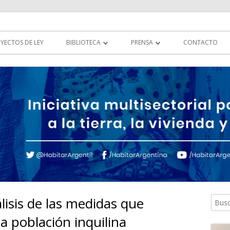
tierra, la vivienda y al hábitat
YECTOS DE LEY
BIBLIOTECA
PRENSA
CONTACTO
DOCUMENTOS
HABITAR EN LOS MEDIOS
LEGISLACIÓN
MULTIMEDIA
COMUNICADOS
sis de las medidas que
Busca
Ba
 la población inquilina
lat