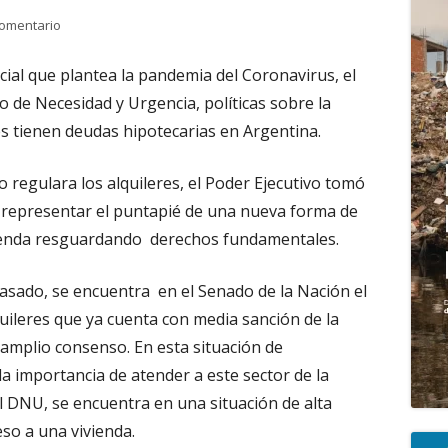
para CORONAVIRUS – Análisis de las medidas que buscan llevar a
comentario
pri
ocial que plantea la pandemia del Coronavirus, el
to de Necesidad y Urgencia, políticas sobre la
es tienen deudas hipotecarias en Argentina.
 regulara los alquileres, el Poder Ejecutivo tomó
 representar el puntapié de una nueva forma de
ivienda resguardando derechos fundamentales.
asado, se encuentra en el Senado de la Nación el
quileres que ya cuenta con media sanción de la
amplio consenso. En esta situación de
a importancia de atender a este sector de la
l DNU, se encuentra en una situación de alta
eso a una vivienda.