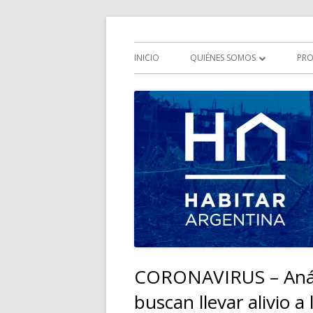
Saltar
Iniciativa multisectorial por el derecho a la 
HABITAR Argentina
al
Menú
INICIO
QUIÉNES SOMOS
PRO
contenido
principal
QUÉ ES HABITAR ARGENTINA
HISTORIA
OBJETIVOS
COMISIONES
CORONAVIRUS – Análi
buscan llevar alivio a