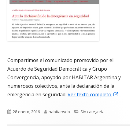
Compartimos el comunicado promovido por el
Acuerdo de Seguridad Democrática y Grupo
Convergencia, apoyado por HABITAR Argentina y
numerosos colectivos, ante la declaración de la
Abrir
emergencia en seguridad.
Ver texto completo.
en
una
Publicado
Autor
Categorías
28 enero, 2016
habitarweb
Sin categoría
ventan
el
nueva