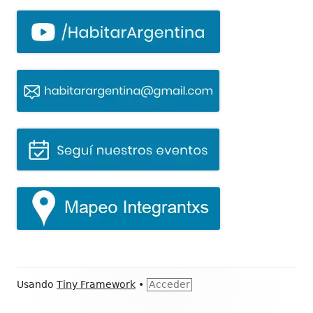
Contenido
Usando
Tiny Framework
•
Acceder
del