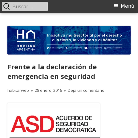
Buscar:
Menú
Menú
principal
Saltar
HABITAR Argentina
Iniciativa multisectorial por el derecho a la tierra, la vivienda y al
al
hábitat
contenido
Frente a la declaración de
emergencia en seguridad
Autor
Publicado
para Frente a la 
habitarweb
28 enero, 2016
Deja un comentario
el