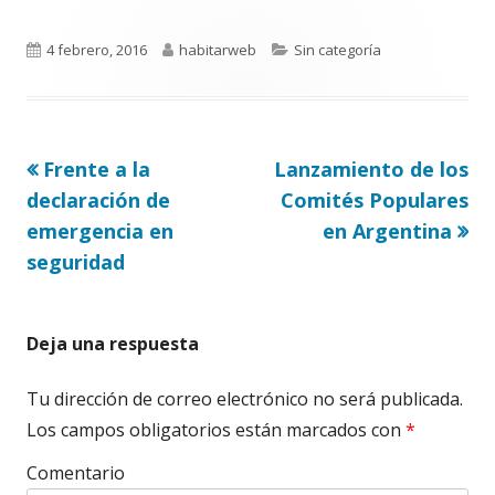
Publicado
Autor
Categorías
4 febrero, 2016
habitarweb
Sin categoría
el
Artículo
Artículo
Frente a la
Lanzamiento de los
Navegación
anterior
siguiente
declaración de
Comités Populares
de
emergencia en
en Argentina
seguridad
entradas
Deja una respuesta
Tu dirección de correo electrónico no será publicada.
Los campos obligatorios están marcados con
*
Comentario