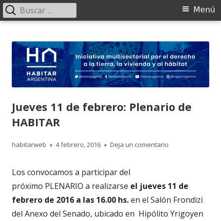
Buscar:
Menú
Menú
principal
Saltar
HABITAR Argentina
Iniciativa multisectorial por el derecho a la tierra, la vivienda y al
al
hábitat
contenido
Jueves 11 de febrero: Plenario de
HABITAR
Autor
Publicado
para Jueves 11 de
habitarweb
4 febrero, 2016
Deja un comentario
el
Los convocamos a participar del
próximo PLENARIO a realizarse
el jueves 11 de
febrero de 2016 a las 16.00 hs.
en el Salón Frondizi
del Anexo del Senado, ubicado en Hipólito Yrigoyen