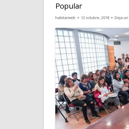
Popular
Autor
Publicado
habitarweb
12 octubre, 2018
Deja un
el