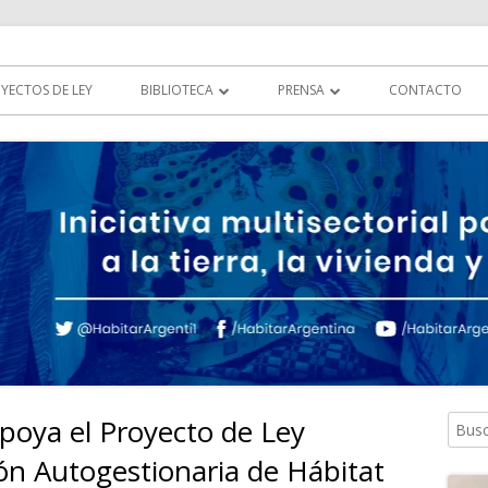
tierra, la vivienda y al hábitat
YECTOS DE LEY
BIBLIOTECA
PRENSA
CONTACTO
DOCUMENTOS
HABITAR EN LOS MEDIOS
LEGISLACIÓN
MULTIMEDIA
COMUNICADOS
oya el Proyecto de Ley
Busca
Ba
ón Autogestionaria de Hábitat
lat