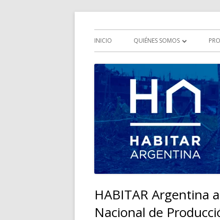
Saltar
Iniciativa multisectorial por el derecho a la 
HABITAR Argentina
al
Menú
INICIO
QUIÉNES SOMOS
PRO
contenido
principal
QUÉ ES HABITAR ARGENTINA
HISTORIA
OBJETIVOS
COMISIONES
HABITAR Argentina ap
Nacional de Producci